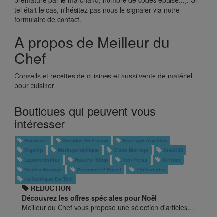
prématuré par le marchand, nombre de codes épuisé...). Si
tel était le cas, n'hésitez pas nous le signaler via notre
formulaire de contact.
A propos de Meilleur du
Chef
Conseils et recettes de cuisines et aussi vente de matériel
pour cuisiner
Boutiques qui peuvent vous
intéresser
Prevenkit
Bergère De France
Boutique Anglaise
Bigship
Mariage Idyllique
Class Mariage
Stock38
Laportedishtar
Hauteur Shop
Tom Press
Kettner
Sandra Mariage
Puissance2 Direct
Chef-studio
La Boutique De Toni
REDUCTION
Découvrez les offres spéciales pour Noël
Meilleur du Chef vous propose une sélection d'articles…