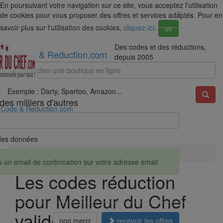
En poursuivant votre navigation sur ce site, vous acceptez l'utilisation
×
de cookies pour vous proposer des offres et services adaptés. Pour en
savoir plus sur l'utilisation des cookies,
cliquez-ici
.
ok
Des codes et des réductions,
Code & Reduction.com
depuis 2005
Exemple : Darty, Spartoo, Amazon...
des milliers d'autres
Code & Reduction.com
é des données
Accueil
Réductions
Meilleur du Chef
u un email de confirmation sur votre adresse email
Les codes réduction
pour Meilleur du Chef
valides en août 2026
non merci
recevoir les offres