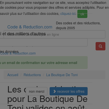
En poursuivant votre navigation sur ce site, vous acceptez l'utilisation
×
de cookies pour vous proposer des offres et services adaptés. Pour en
savoir plus sur l'utilisation des cookies,
cliquez-ici
.
ok
Des codes et des réductions,
Code & Reduction.com
depuis 2005
et des milliers d'autres
Exemple : Darty, Spartoo, Amazon...
é des données
Code & Reduction.com
u un email de confirmation sur votre adresse email
Accueil
Réductions
La Boutique De Toni
Les codes réduction
non merci
recevoir les offres
pour La Boutique De
Toni valides en août