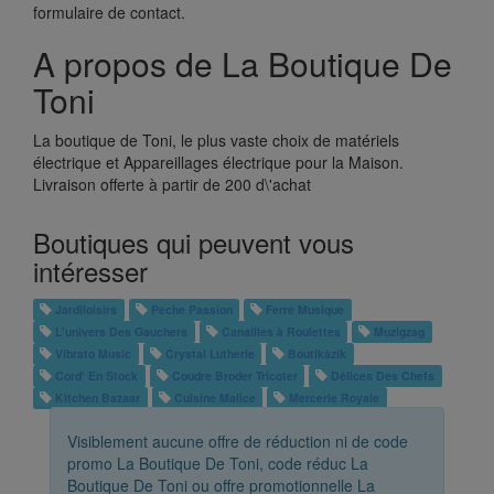
formulaire de contact.
A propos de La Boutique De
Toni
La boutique de Toni, le plus vaste choix de matériels
électrique et Appareillages électrique pour la Maison.
Livraison offerte à partir de 200 d\'achat
Boutiques qui peuvent vous
intéresser
Jardiloisirs
Peche Passion
Ferre Musique
L'univers Des Gauchers
Canailles à Roulettes
Muzigzag
Vibrato Music
Crystal Lutherie
Boutikàzik
Cord' En Stock
Coudre Broder Tricoter
Délices Des Chefs
Kitchen Bazaar
Cuisine Malice
Mercerie Royale
Visiblement aucune offre de réduction ni de code
promo La Boutique De Toni, code réduc La
Boutique De Toni ou offre promotionnelle La