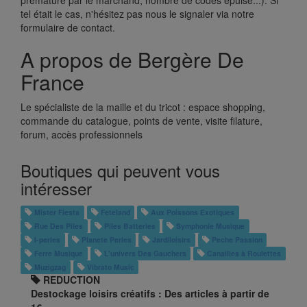
prématuré par le marchand, nombre de codes épuisé...). Si
tel était le cas, n'hésitez pas nous le signaler via notre
formulaire de contact.
A propos de Bergère De
France
Le spécialiste de la maille et du tricot : espace shopping,
commande du catalogue, points de vente, visite filature,
forum, accès professionnels
Boutiques qui peuvent vous
intéresser
Mister Fiesta
Feteland
Aux Poissons Exotiques
Rue Des Piles
Piles Batteries
Symphonie Musique
I-perles
Planete Perles
Jardiloisirs
Peche Passion
Ferre Musique
L'univers Des Gauchers
Canailles à Roulettes
Muzigzag
Vibrato Music
REDUCTION
Destockage loisirs créatifs : Des articles à partir de