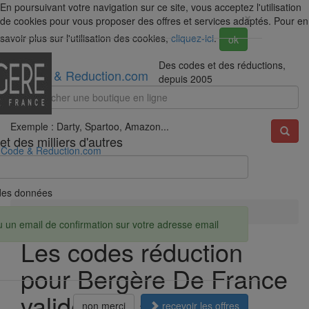
En poursuivant votre navigation sur ce site, vous acceptez l'utilisation
×
de cookies pour vous proposer des offres et services adaptés. Pour en
savoir plus sur l'utilisation des cookies,
cliquez-ici
.
ok
Des codes et des réductions,
Code & Reduction.com
depuis 2005
Exemple : Darty, Spartoo, Amazon...
t des milliers d'autres
Code & Reduction.com
é des données
Accueil
Réductions
Bergère De France
u un email de confirmation sur votre adresse email
Les codes réduction
pour Bergère De France
valides en août 2026
non merci
recevoir les offres