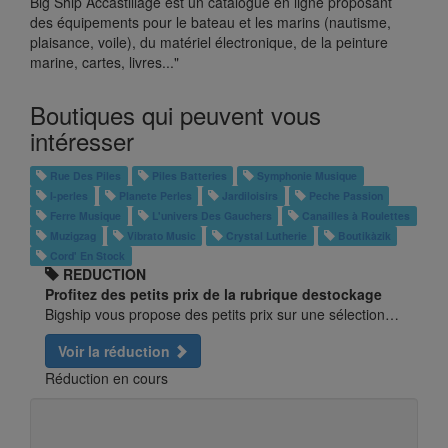
Big Ship Accastillage est un catalogue en ligne proposant
des équipements pour le bateau et les marins (nautisme,
plaisance, voile), du matériel électronique, de la peinture
marine, cartes, livres..."
Boutiques qui peuvent vous
intéresser
Rue Des Piles
Piles Batteries
Symphonie Musique
I-perles
Planete Perles
Jardiloisirs
Peche Passion
Ferre Musique
L'univers Des Gauchers
Canailles à Roulettes
Muzigzag
Vibrato Music
Crystal Lutherie
Boutikàzik
Cord' En Stock
REDUCTION
Profitez des petits prix de la rubrique destockage
Bigship vous propose des petits prix sur une sélection…
Voir la réduction
Réduction en cours