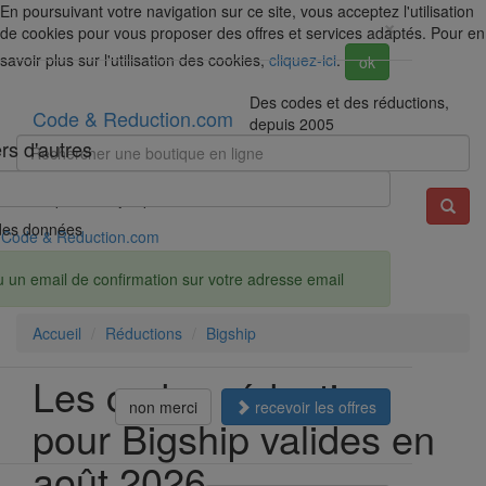
En poursuivant votre navigation sur ce site, vous acceptez l'utilisation
×
de cookies pour vous proposer des offres et services adaptés. Pour en
savoir plus sur l'utilisation des cookies,
cliquez-ici
.
ok
Des codes et des réductions,
Code & Reduction.com
depuis 2005
rs d'autres
Exemple : Darty, Spartoo, Amazon...
é des données
Code & Reduction.com
u un email de confirmation sur votre adresse email
Accueil
Réductions
Bigship
Les codes réduction
non merci
recevoir les offres
pour Bigship valides en
août 2026