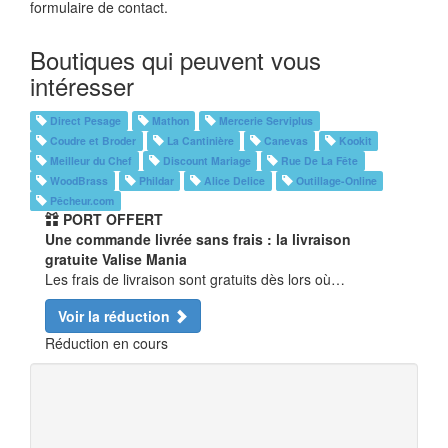
formulaire de contact.
Boutiques qui peuvent vous
intéresser
Direct Pesage
Mathon
Mercerie Serviplus
Coudre et Broder
La Cantinière
Canevas
Kookit
Meilleur du Chef
Discount Mariage
Rue De La Fête
WoodBrass
Phildar
Alice Delice
Outillage-Online
Pêcheur.com
PORT OFFERT
Une commande livrée sans frais : la livraison
gratuite Valise Mania
Les frais de livraison sont gratuits dès lors où…
Voir la réduction
Réduction en cours