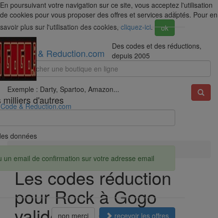
En poursuivant votre navigation sur ce site, vous acceptez l'utilisation
×
de cookies pour vous proposer des offres et services adaptés. Pour en
savoir plus sur l'utilisation des cookies,
cliquez-ici
.
ok
Des codes et des réductions,
Code & Reduction.com
depuis 2005
Exemple : Darty, Spartoo, Amazon...
milliers d'autres
Code & Reduction.com
é des données
Accueil
Réductions
Rock à Gogo
u un email de confirmation sur votre adresse email
Les codes réduction
pour Rock à Gogo
valides en août 2026
non merci
recevoir les offres