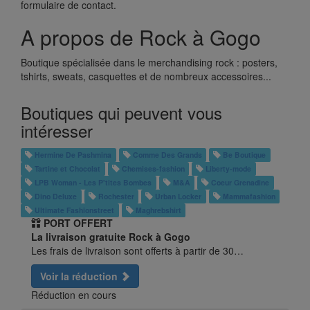
formulaire de contact.
A propos de Rock à Gogo
Boutique spécialisée dans le merchandising rock : posters,
tshirts, sweats, casquettes et de nombreux accessoires...
Boutiques qui peuvent vous
intéresser
Hermine De Pashmina
Comme Des Grands
Be Boutique
Tartine et Chocolat
Chemises-fashion
Liberty-mode
LPB Woman - Les P'tites Bombes
M&A
Coeur Grenadine
Dino Deluxe
Rochester
Urban Locker
Mammafashion
Ultimate Fashionstreet
Maghrebshirt
PORT OFFERT
La livraison gratuite Rock à Gogo
Les frais de livraison sont offerts à partir de 30…
Voir la réduction
Réduction en cours