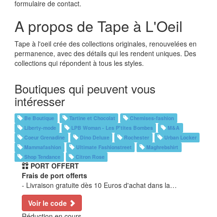
formulaire de contact.
A propos de Tape à L'Oeil
Tape à l'oeil crée des collections originales, renouvelées en
permanence, avec des détails qui les rendent uniques. Des
collections qui répondent à tous les styles.
Boutiques qui peuvent vous
intéresser
Be Boutique
Tartine et Chocolat
Chemises-fashion
Liberty-mode
LPB Woman - Les P'tites Bombes
M&A
Coeur Grenadine
Dino Deluxe
Rochester
Urban Locker
Mammafashion
Ultimate Fashionstreet
Maghrebshirt
Shop Tendance
Citron Rose
PORT OFFERT
Frais de port offerts
- Livraison gratuite dès 10 Euros d'achat dans la…
Voir le code
Réduction en cours