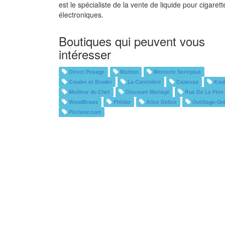
est le spécialiste de la vente de liquide pour cigarett
électroniques.
Boutiques qui peuvent vous
intéresser
Direct Pesage
Mathon
Mercerie Serviplus
Coudre et Broder
La Cantinière
Canevas
Koo
Meilleur du Chef
Discount Mariage
Rue De La Fête
WoodBrass
Phildar
Alice Delice
Outillage-On
Pêcheur.com