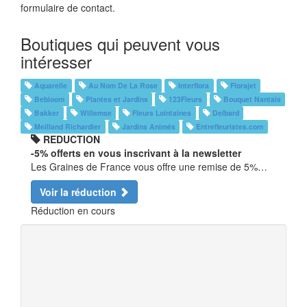
formulaire de contact.
Boutiques qui peuvent vous
intéresser
Aquarelle
Au Nom De La Rose
Interflora
Florajet
Bebloom
Plantes et Jardins
123Fleurs
Bouquet Nantais
Bakker
Willemse
Fleurs Lointaines
Delbard
Meilland Richardier
Jardins Animés
Entrefleuristes.com
REDUCTION
-5% offerts en vous inscrivant à la newsletter
Les Graines de France vous offre une remise de 5%…
Voir la réduction
Réduction en cours