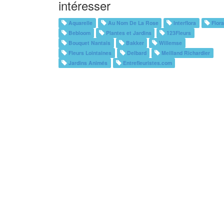
intéresser
Aquarelle
Au Nom De La Rose
Interflora
Flora
Bebloom
Plantes et Jardins
123Fleurs
Bouquet Nantais
Bakker
Willemse
Fleurs Lointaines
Delbard
Meilland Richardier
Jardins Animés
Entrefleuristes.com