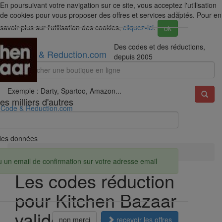
En poursuivant votre navigation sur ce site, vous acceptez l'utilisation
×
de cookies pour vous proposer des offres et services adaptés. Pour en
savoir plus sur l'utilisation des cookies,
cliquez-ici
.
ok
Des codes et des réductions,
Code & Reduction.com
depuis 2005
Exemple : Darty, Spartoo, Amazon...
s milliers d'autres
Code & Reduction.com
é des données
Accueil
Réductions
Kitchen Bazaar
u un email de confirmation sur votre adresse email
Les codes réduction
pour Kitchen Bazaar
valides en août 2026
non merci
recevoir les offres