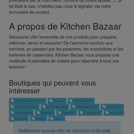
prématuré par le marchand, nombre de codes épuisé...). Si
tel était le cas, n'hésitez pas nous le signaler via notre
formulaire de contact.
A propos de Kitchen Bazaar
Découvrez vite l’ensemble de nos produits pour préparer,
mitonner, servir et savourer! De l’accroche torchon aux
verrines, en passant par les passoires, les mandolines et les
batteries de casseroles, Kitchen Bazaar vous propose une
multitude d’ustensiles de cuisine pour répondre à tous vos
besoins !
Boutiques qui peuvent vous
intéresser
Ma Plus Belle Deco
Fo-yam
Star's Music
Dz-equipement
Point Mariage
Boutique Dmc
Les Outils
GuitarShop
Stannah
Laguiole
Compactor
Himsafe
Etal'pro
Happy
Seton
Visiblement aucune offre de réduction ni de code