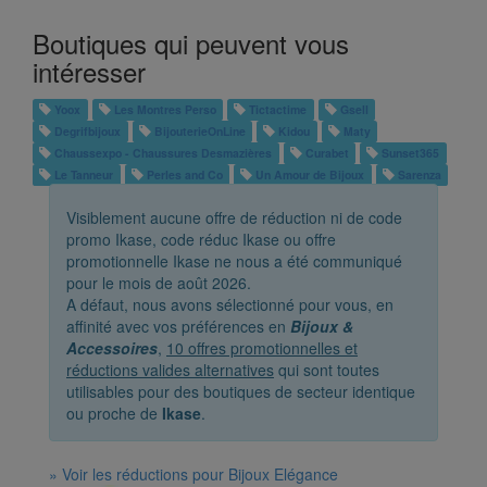
Boutiques qui peuvent vous
intéresser
Yoox
Les Montres Perso
Tictactime
Gsell
Degrifbijoux
BijouterieOnLine
Kidou
Maty
Chaussexpo - Chaussures Desmazières
Curabet
Sunset365
Le Tanneur
Perles and Co
Un Amour de Bijoux
Sarenza
Visiblement aucune offre de réduction ni de code
promo Ikase, code réduc Ikase ou offre
promotionnelle Ikase ne nous a été communiqué
pour le mois de août 2026.
A défaut, nous avons sélectionné pour vous, en
affinité avec vos préférences en
Bijoux &
Accessoires
,
10 offres promotionnelles et
réductions valides alternatives
qui sont toutes
utilisables pour des boutiques de secteur identique
ou proche de
Ikase
.
» Voir les réductions pour Bijoux Elégance