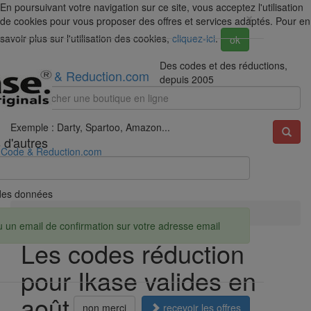
En poursuivant votre navigation sur ce site, vous acceptez l'utilisation
×
de cookies pour vous proposer des offres et services adaptés. Pour en
savoir plus sur l'utilisation des cookies,
cliquez-ici
.
ok
Des codes et des réductions,
Code & Reduction.com
depuis 2005
Exemple : Darty, Spartoo, Amazon...
 d'autres
Code & Reduction.com
é des données
Accueil
Réductions
Ikase
u un email de confirmation sur votre adresse email
Les codes réduction
pour Ikase valides en
août 2026
non merci
recevoir les offres