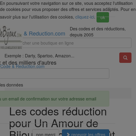
En poursuivant votre navigation sur ce site, vous acceptez l'utilisation
×
de cookies pour vous proposer des offres et services adaptés. Pour en
savoir plus sur l'utilisation des cookies,
cliquez-ici
.
ok
Des codes et des réductions,
Code & Reduction.com
depuis 2005
Exemple : Darty, Spartoo, Amazon...
et des milliers d'autres
Code & Reduction.com
é des données
Accueil
Réductions
Un Amour de Bijoux
u un email de confirmation sur votre adresse email
Les codes réduction
pour Un Amour de
Bijoux valides en août
non merci
recevoir les offres