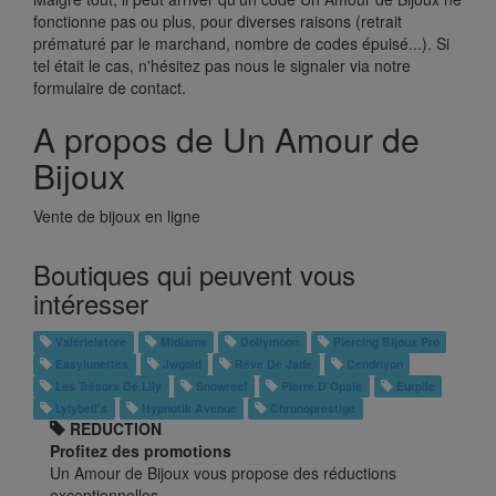
fonctionne pas ou plus, pour diverses raisons (retrait
prématuré par le marchand, nombre de codes épuisé...). Si
tel était le cas, n'hésitez pas nous le signaler via notre
formulaire de contact.
A propos de Un Amour de
Bijoux
Vente de bijoux en ligne
Boutiques qui peuvent vous
intéresser
Valérielstore
Midiams
Dollymoon
Piercing Bijoux Pro
Easylunettes
Jwgold
Rêve De Jade
Cendriyon
Les Trésors De Lily
Snowreef
Pierre D'Opale
Eurpile
Lylybell's
Hypnotik Avenue
Chronoprestige
REDUCTION
Profitez des promotions
Un Amour de Bijoux vous propose des réductions
exceptionnelles…