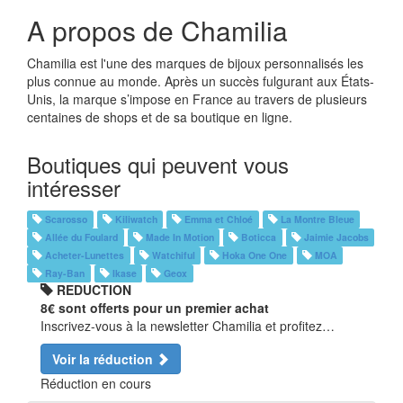
A propos de Chamilia
Chamilia est l'une des marques de bijoux personnalisés les
plus connue au monde. Après un succès fulgurant aux États-
Unis, la marque s’impose en France au travers de plusieurs
centaines de shops et de sa boutique en ligne.
Boutiques qui peuvent vous
intéresser
Scarosso
Kiliwatch
Emma et Chloé
La Montre Bleue
Allée du Foulard
Made In Motion
Boticca
Jaimie Jacobs
Acheter-Lunettes
Watchiful
Hoka One One
MOA
Ray-Ban
Ikase
Geox
REDUCTION
8€ sont offerts pour un premier achat
Inscrivez-vous à la newsletter Chamilia et profitez…
Voir la réduction
Réduction en cours