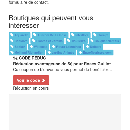
formulaire de contact.
Boutiques qui peuvent vous
intéresser
Aquarelle
Au Nom De La Rose
Interflora
Florajet
Bebloom
Plantes et Jardins
123Fleurs
Bouquet Nantais
Bakker
Willemse
Fleurs Lointaines
Delbard
Meilland Richardier
Jardins Animés
Entrefleuristes.com
5€
CODE REDUC
Réduction avantageuse de 5€ pour Roses Guillot
Ce coupon de bienvenue vous permet de bénéficier…
Voir le code
Réduction en cours