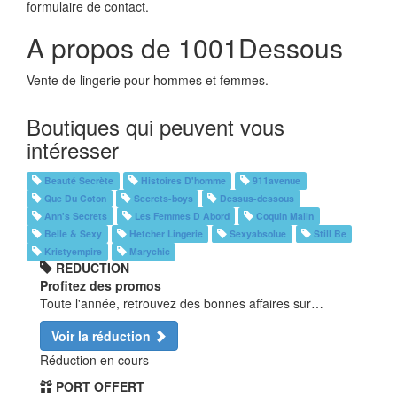
formulaire de contact.
A propos de 1001Dessous
Vente de lingerie pour hommes et femmes.
Boutiques qui peuvent vous
intéresser
Beauté Secrète
Histoires D'homme
911avenue
Que Du Coton
Secrets-boys
Dessus-dessous
Ann's Secrets
Les Femmes D Abord
Coquin Malin
Belle & Sexy
Hetcher Lingerie
Sexyabsolue
Still Be
Kristyempire
Marychic
REDUCTION
Profitez des promos
Toute l'année, retrouvez des bonnes affaires sur…
Voir la réduction
Réduction en cours
PORT OFFERT