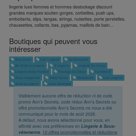
lingerie luxe femmes et hommes destockage discount
grandes marques soutien gorges, corbeilles, push ups,
emboitants, slips, tangas, strings, nuisettes, porte jarretelles,
chaussettes, collants, bas, pyjamas, maillots de bain...
Boutiques qui peuvent vous
intéresser
Bleu Forêt
Clic Lingerie
So Sensuelle
Ma Boîte à Lingerie
V Lingerie
Lingerie En Coton
Lingerie Body Fashion
Passage Du Désir
Caroline B
Sexy-megastore
Body House
Minaboutik
Lina Lingerie
Anne'g Lingerie
Clara Boutique
Visiblement aucune offre de réduction ni de code
promo Ann's Secrets, code réduc Ann's Secrets ou
offre promotionnelle Ann's Secrets ne nous a été
communiqué pour le mois de août 2026.
A défaut, nous avons sélectionné pour vous, en
affinité avec vos préférences en
Lingerie & Sous-
vêtements
,
10 offres promotionnelles et réductions