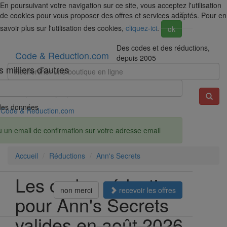
En poursuivant votre navigation sur ce site, vous acceptez l'utilisation
×
de cookies pour vous proposer des offres et services adaptés. Pour en
savoir plus sur l'utilisation des cookies,
cliquez-ici
.
ok
Des codes et des réductions,
Code & Reduction.com
depuis 2005
 milliers d'autres
Exemple : Darty, Spartoo, Amazon...
é des données
Code & Reduction.com
u un email de confirmation sur votre adresse email
Accueil
Réductions
Ann's Secrets
Les codes réduction
non merci
recevoir les offres
pour Ann's Secrets
valides en août 2026