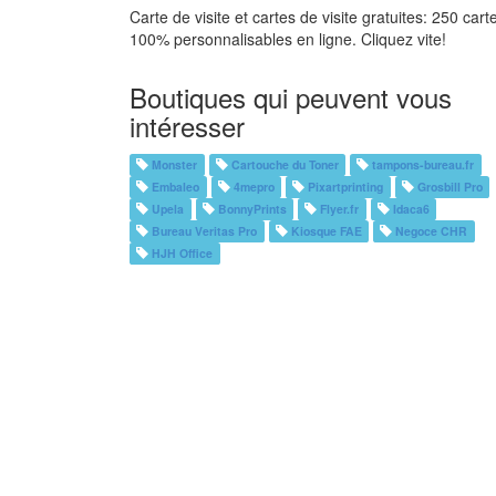
Carte de visite et cartes de visite gratuites: 250 cart
100% personnalisables en ligne. Cliquez vite!
Boutiques qui peuvent vous
intéresser
Monster
Cartouche du Toner
tampons-bureau.fr
Embaleo
4mepro
Pixartprinting
Grosbill Pro
Upela
BonnyPrints
Flyer.fr
Idaca6
Bureau Veritas Pro
Kiosque FAE
Negoce CHR
HJH Office