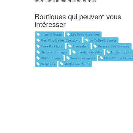
fournit tout le matériel de bureau.
Boutiques qui peuvent vous
intéresser
Imagina Scrap
Les Fées Créatives
Mes Plus Belles Créations
Le Coffre à Jouets
Faire Part Land
Créaselect
Rentrée Des Classes
Histoire D'images
L'atelier De Kitty
La Rentrée.fr
Gibert Joseph
Tous-les-papiers
Mille Et Une Feuill
Netperles
Metissage Perles