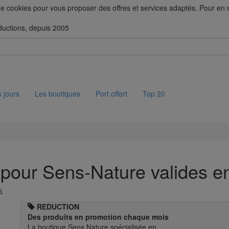
 de cookies pour vous proposer des offres et services adaptés. Pour en sa
ductions, depuis 2005
 jours
Les boutiques
Port offert
Top 20
 pour Sens-Nature valides e
6
REDUCTION
Des produits en promotion chaque mois
La boutique Sens Nature spécialisée en …