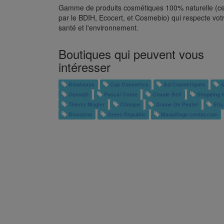
Gamme de produits cosmétiques 100% naturelle (cer
par le BDIH, Ecocert, et Cosmebio) qui respecte vot
santé et l'environnement.
Boutiques qui peuvent vous
intéresser
Bioalways
Cap Cosmetics
Ad Cosmétiques
A
Osmozh
Pascal Coste
Claude Bell
Shopping 
Thierry Mugler
Clinique
Graine De Pastel
Ella
Biossima
Green Republic
Maquillage-center.com