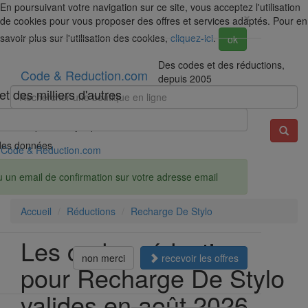
En poursuivant votre navigation sur ce site, vous acceptez l'utilisation
×
de cookies pour vous proposer des offres et services adaptés. Pour en
savoir plus sur l'utilisation des cookies,
cliquez-ici
.
ok
Des codes et des réductions,
Code & Reduction.com
depuis 2005
t des milliers d'autres
Exemple : Darty, Spartoo, Amazon...
é des données
Code & Reduction.com
u un email de confirmation sur votre adresse email
Accueil
Réductions
Recharge De Stylo
Les codes réduction
non merci
recevoir les offres
pour Recharge De Stylo
valides en août 2026