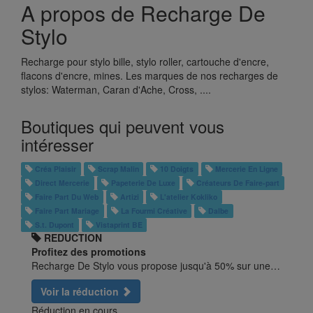
A propos de Recharge De
Stylo
Recharge pour stylo bille, stylo roller, cartouche d'encre,
flacons d'encre, mines. Les marques de nos recharges de
stylos: Waterman, Caran d'Ache, Cross, ....
Boutiques qui peuvent vous
intéresser
Créa Plaisir
Scrap Malin
10 Doigts
Mercerie En Ligne
Direct Mercerie
Papeterie De Luxe
Créateurs De Faire-part
Faire Part Du Web
Artizi
L'atelier Kokliko
Faire Part Mariage
La Fourmi Créative
Dalbe
S.t. Dupont
Vistaprint BE
REDUCTION
Profitez des promotions
Recharge De Stylo vous propose jusqu'à 50% sur une…
Voir la réduction
Réduction en cours