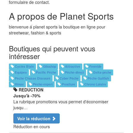
formulaire de contact.
A propos de Planet Sports
bienvenue á planet sports la boutique en ligne pour
streetwear, fashion & sports
Boutiques qui peuvent vous
intéresser
Cycles Blain
Glisshop
Attractive
Freeride
Equipeo
Pacific Pêche
Pêche-direct
Delta-pêche
Pêche Chasse Discount
Cyber Pêche
Pêche Guilfish
Illmax
Pêche-expert
Prosilure
Chrono Loisirs
REDUCTION
Jusqu'à -70%
La rubrique promotions vous permet d'économiser
jusqu…
Voir la réduction
Réduction en cours