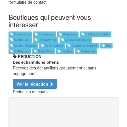
formulaire de contact.
Boutiques qui peuvent vous
intéresser
Castorama
Conforama
Matelsom
Habitat Et Jardin
Vertbaudet
DécoAvenue
Destock Meubles
Made In Design
Mr Bricolage
Cadres et Albums
But
AllPosters
Baby Walz
Habitat
Matelas.fr
REDUCTION
Des échantillons offerts
Recevez des échantillons gratuitement et sans
engagement…
Voir la réduction
Réduction en cours