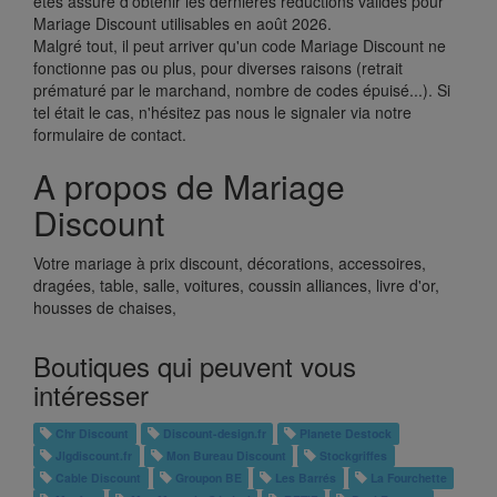
êtes assuré d'obtenir les dernières réductions valides pour
Mariage Discount utilisables en août 2026.
Malgré tout, il peut arriver qu'un code Mariage Discount ne
fonctionne pas ou plus, pour diverses raisons (retrait
prématuré par le marchand, nombre de codes épuisé...). Si
tel était le cas, n'hésitez pas nous le signaler via notre
formulaire de contact.
A propos de Mariage
Discount
Votre mariage à prix discount, décorations, accessoires,
dragées, table, salle, voitures, coussin alliances, livre d'or,
housses de chaises,
Boutiques qui peuvent vous
intéresser
Chr Discount
Discount-design.fr
Planete Destock
Jlgdiscount.fr
Mon Bureau Discount
Stockgriffes
Cable Discount
Groupon BE
Les Barrés
La Fourchette