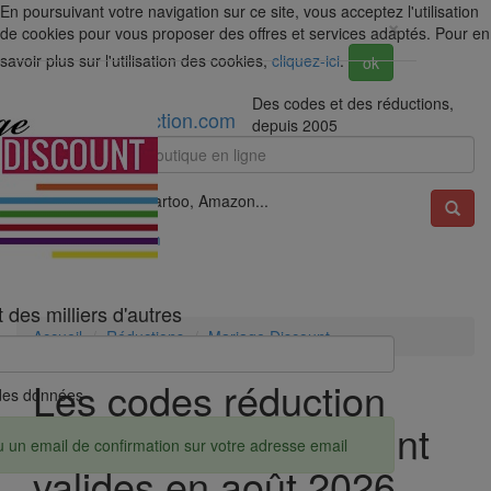
En poursuivant votre navigation sur ce site, vous acceptez l'utilisation
×
de cookies pour vous proposer des offres et services adaptés. Pour en
savoir plus sur l'utilisation des cookies,
cliquez-ici
.
ok
Des codes et des réductions,
Code & Reduction.com
depuis 2005
Exemple : Darty, Spartoo, Amazon...
Code & Reduction.com
des milliers d'autres
Accueil
Réductions
Mariage Discount
Les codes réduction
é des données
pour Mariage Discount
u un email de confirmation sur votre adresse email
valides en août 2026