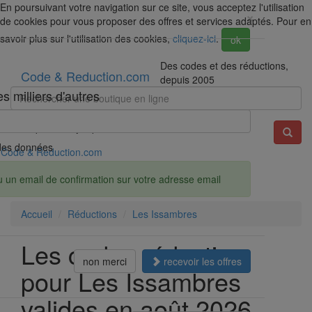
En poursuivant votre navigation sur ce site, vous acceptez l'utilisation
×
de cookies pour vous proposer des offres et services adaptés. Pour en
savoir plus sur l'utilisation des cookies,
cliquez-ici
.
ok
Des codes et des réductions,
Code & Reduction.com
depuis 2005
 milliers d'autres
Exemple : Darty, Spartoo, Amazon...
é des données
Code & Reduction.com
u un email de confirmation sur votre adresse email
Accueil
Réductions
Les Issambres
Les codes réduction
non merci
recevoir les offres
pour Les Issambres
valides en août 2026