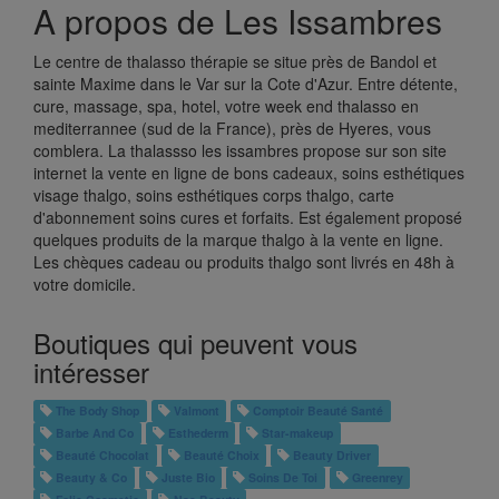
A propos de Les Issambres
Le centre de thalasso thérapie se situe près de Bandol et
sainte Maxime dans le Var sur la Cote d'Azur. Entre détente,
cure, massage, spa, hotel, votre week end thalasso en
mediterrannee (sud de la France), près de Hyeres, vous
comblera. La thalassso les issambres propose sur son site
internet la vente en ligne de bons cadeaux, soins esthétiques
visage thalgo, soins esthétiques corps thalgo, carte
d'abonnement soins cures et forfaits. Est également proposé
quelques produits de la marque thalgo à la vente en ligne.
Les chèques cadeau ou produits thalgo sont livrés en 48h à
votre domicile.
Boutiques qui peuvent vous
intéresser
The Body Shop
Valmont
Comptoir Beauté Santé
Barbe And Co
Esthederm
Star-makeup
Beauté Chocolat
Beauté Choix
Beauty Driver
Beauty & Co
Juste Bio
Soins De Toi
Greenrey