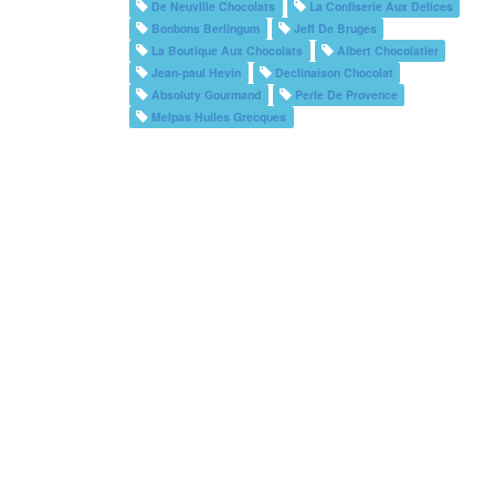
De Neuville Chocolats
La Confiserie Aux Delices
Bonbons Berlingum
Jeff De Bruges
La Boutique Aux Chocolats
Albert Chocolatier
Jean-paul Hevin
Declinaison Chocolat
Absoluty Gourmand
Perle De Provence
Melpas Huiles Grecques