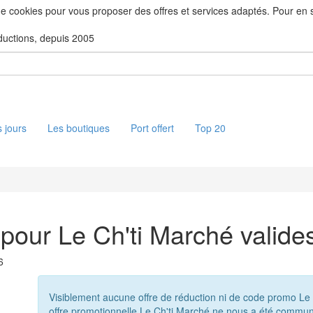
 de cookies pour vous proposer des offres et services adaptés. Pour en sa
ductions, depuis 2005
 jours
Les boutiques
Port offert
Top 20
pour Le Ch'ti Marché valide
6
Visiblement aucune offre de réduction ni de code promo Le
offre promotionnelle Le Ch'ti Marché ne nous a été commun