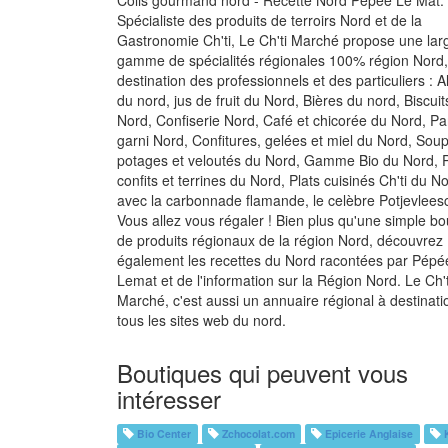
Colis gourmand nord - Recette Nord Pépée Le Mat.
Spécialiste des produits de terroirs Nord et de la
Gastronomie Ch'ti, Le Ch'ti Marché propose une lar
gamme de spécialités régionales 100% région Nord,
destination des professionnels et des particuliers : A
du nord, jus de fruit du Nord, Bières du nord, Biscuit
Nord, Confiserie Nord, Café et chicorée du Nord, Pa
garni Nord, Confitures, gelées et miel du Nord, Sou
potages et veloutés du Nord, Gamme Bio du Nord, 
confits et terrines du Nord, Plats cuisinés Ch'ti du N
avec la carbonnade flamande, le celèbre Potjevleesc
Vous allez vous régaler ! Bien plus qu'une simple bo
de produits régionaux de la région Nord, découvrez
également les recettes du Nord racontées par Pépé
Lemat et de l'information sur la Région Nord. Le Ch't
Marché, c'est aussi un annuaire régional à destinati
tous les sites web du nord.
Boutiques qui peuvent vous
intéresser
Bio Center
Zchocolat.com
Epicerie Anglaise