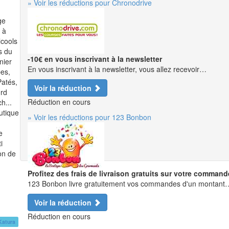
» Voir les réductions pour Chronodrive
ge
 à
lcools
s du
-10€ en vous inscrivant à la newsletter
nier
En vous inscrivant à la newsletter, vous allez recevoir…
pes,
Patés,
Voir la réduction
ord
Réduction en cours
h...
utique
» Voir les réductions pour 123 Bonbon
e
i
on de
Profitez des frais de livraison gratuits sur votre comma
123 Bonbon livre gratuitement vos commandes d'un montant
Voir la réduction
Réduction en cours
Katura