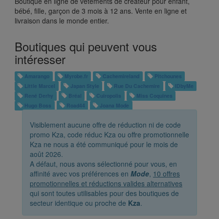
Boutique en ligne de vêtements de créateur pour enfant,
bébé, fille, garçon de 3 mois à 12 ans. Vente en ligne et
livraison dans le monde entier.
Boutiques qui peuvent vous
intéresser
Amarango
Myrobe.fr
Cachemireland
Pitchounes
Little Marcel
Japan Style
Rue Du Cachemire
IDbyMe
René Derhy
Bréal
Cuiropolis
Miss Coquines
Hugo Boss
Road44
Joana Mode
Visiblement aucune offre de réduction ni de code
promo Kza, code réduc Kza ou offre promotionnelle
Kza ne nous a été communiqué pour le mois de
août 2026.
A défaut, nous avons sélectionné pour vous, en
affinité avec vos préférences en
Mode
,
10 offres
promotionnelles et réductions valides alternatives
qui sont toutes utilisables pour des boutiques de
secteur identique ou proche de
Kza
.