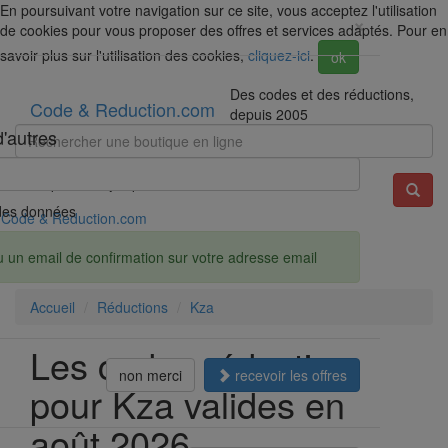
En poursuivant votre navigation sur ce site, vous acceptez l'utilisation
×
de cookies pour vous proposer des offres et services adaptés. Pour en
savoir plus sur l'utilisation des cookies,
cliquez-ici
.
ok
Des codes et des réductions,
Code & Reduction.com
depuis 2005
d'autres
Exemple : Darty, Spartoo, Amazon...
é des données
Code & Reduction.com
u un email de confirmation sur votre adresse email
Accueil
Réductions
Kza
Les codes réduction
non merci
recevoir les offres
pour Kza valides en
août 2026