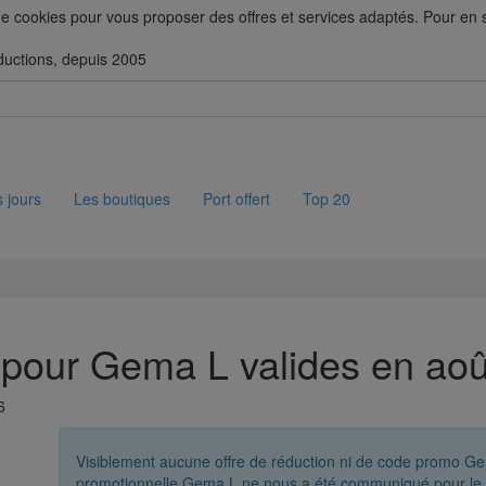
 de cookies pour vous proposer des offres et services adaptés. Pour en sa
ductions, depuis 2005
 jours
Les boutiques
Port offert
Top 20
 pour Gema L valides en ao
6
Visiblement aucune offre de réduction ni de code promo G
promotionnelle Gema L ne nous a été communiqué pour le 