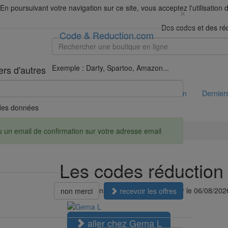
En poursuivant votre navigation sur ce site, vous acceptez l'utilisation
×
Des codes et des ré
Code & Reduction.com
Exemple : Darty, Spartoo, Amazon...
ers d'autres
Code & Reduction.com
Codes réduction
Derniers
é des données
Accueil
Réductions
Gema L
u un email de confirmation sur votre adresse email
Les codes réduction
Les réductions sont considérées à jour le 06/08/202
non merci
recevoir les offres
aller chez Gema L