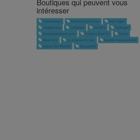
Boutiques qui peuvent vous
intéresser
Bijouxtopaz
Poesie Des Perles
Une Ligne
Aiapiercing
Lollipops
Zandira
Tichoups
Eboutiquebijoux.com
Colliers And Co
Evioo
Miss Kha
La Course En Sac
Iguane-maroquinerie
Bijoux Del Mundo
Socapristi