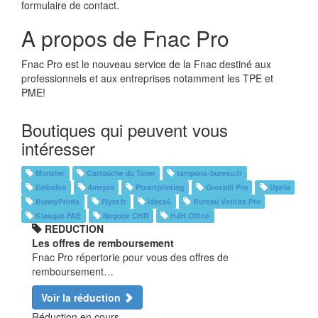
formulaire de contact.
A propos de Fnac Pro
Fnac Pro est le nouveau service de la Fnac destiné aux
professionnels et aux entreprises notamment les TPE et
PME!
Boutiques qui peuvent vous
intéresser
Monster
Cartouche du Toner
tampons-bureau.fr
Embaleo
4mepro
Pixartprinting
Grosbill Pro
Upela
BonnyPrints
Flyer.fr
Idaca6
Bureau Veritas Pro
Kiosque FAE
Negoce CHR
HJH Office
REDUCTION
Les offres de remboursement
Fnac Pro répertorie pour vous des offres de
remboursement…
Voir la réduction
Réduction en cours