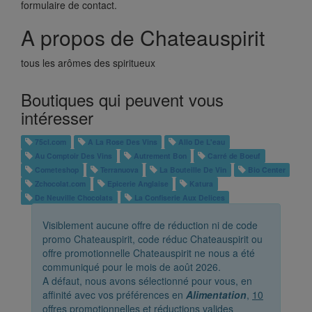
formulaire de contact.
A propos de Chateauspirit
tous les arômes des spiritueux
Boutiques qui peuvent vous
intéresser
75cl.com
A La Rose Des Vins
Allo De L'eau
Au Comptoir Des Vins
Autrement Bon
Carré de Boeuf
Cometeshop
Terranuova
La Bouteille De Vin
Bio Center
Zchocolat.com
Epicerie Anglaise
Katura
De Neuville Chocolats
La Confiserie Aux Delices
Visiblement aucune offre de réduction ni de code
promo Chateauspirit, code réduc Chateauspirit ou
offre promotionnelle Chateauspirit ne nous a été
communiqué pour le mois de août 2026.
A défaut, nous avons sélectionné pour vous, en
affinité avec vos préférences en
Alimentation
,
10
offres promotionnelles et réductions valides