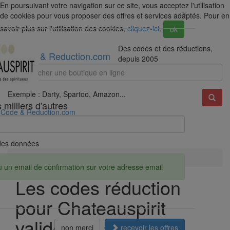
En poursuivant votre navigation sur ce site, vous acceptez l'utilisation
×
de cookies pour vous proposer des offres et services adaptés. Pour en
savoir plus sur l'utilisation des cookies,
cliquez-ici
.
ok
Des codes et des réductions,
Code & Reduction.com
depuis 2005
Exemple : Darty, Spartoo, Amazon...
milliers d'autres
Code & Reduction.com
é des données
Accueil
Réductions
Chateauspirit
u un email de confirmation sur votre adresse email
Les codes réduction
pour Chateauspirit
valides en août 2026
non merci
recevoir les offres