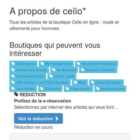
A propos de celio*
Tous les articles de la boutique Celio en ligne : mode et
vêtements pour hommes.
Boutiques qui peuvent vous
intéresser
Sud Express
My Vintage Store
Hermine De Pashmina
Comme Des Grands
Be Boutique
Tartine et Chocolat
Chemises-fashion
Liberty-mode
LPB Woman - Les P'tites Bombes
M&A
Coeur Grenadine
Dino Deluxe
Rochester
Urban Locker
Mammafashion
REDUCTION
Profitez de la e-réservation
Sélectionnez par internet des articles qui vous font…
Voir la réduction
Réduction en cours