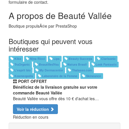
formulaire de contact.
A propos de Beauté Vallée
Boutique propulsÃ©e par PrestaShop
Boutiques qui peuvent vous
intéresser
Kiko
Nina Ricci
Lips
Beauty Success
Clarisonic
TruOrganic
BeautifiedYou
Natura Brasil
Look Fantastic
L'esprit bio
My Dermacenter
Thalasso.com
Kosmeopolis
Laboratoire de la Femme
Skineance
PORT OFFERT
Bénéficiez de la livraison gratuite sur votre
commande Beauté Vallée
Beauté Vallée vous offre dès 10 € d'achat les…
Voir la réduction
Réduction en cours