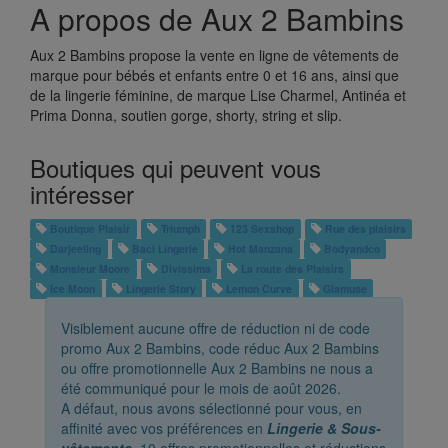
A propos de Aux 2 Bambins
Aux 2 Bambins propose la vente en ligne de vêtements de
marque pour bébés et enfants entre 0 et 16 ans, ainsi que
de la lingerie féminine, de marque Lise Charmel, Antinéa et
Prima Donna, soutien gorge, shorty, string et slip.
Boutiques qui peuvent vous
intéresser
Boutique Plaisir
Triumph
123 Sexshop
Rue des plaisirs
Darjeeling
Baci Lingerie
Hot Manzana
Bodyandco
Monsieur Moore
Divissima
La route des Plaisirs
Ice Moon
Lingerie Story
Lemon Curve
Glamuse
Visiblement aucune offre de réduction ni de code
promo Aux 2 Bambins, code réduc Aux 2 Bambins
ou offre promotionnelle Aux 2 Bambins ne nous a
été communiqué pour le mois de août 2026.
A défaut, nous avons sélectionné pour vous, en
affinité avec vos préférences en
Lingerie & Sous-