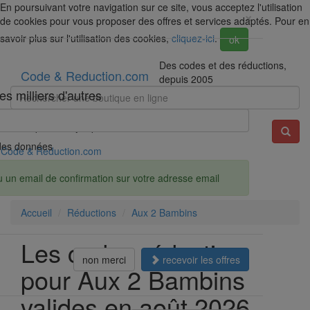
En poursuivant votre navigation sur ce site, vous acceptez l'utilisation
×
de cookies pour vous proposer des offres et services adaptés. Pour en
savoir plus sur l'utilisation des cookies,
cliquez-ici
.
ok
Des codes et des réductions,
Code & Reduction.com
depuis 2005
s milliers d'autres
Exemple : Darty, Spartoo, Amazon...
é des données
Code & Reduction.com
u un email de confirmation sur votre adresse email
Accueil
Réductions
Aux 2 Bambins
Les codes réduction
non merci
recevoir les offres
pour Aux 2 Bambins
valides en août 2026