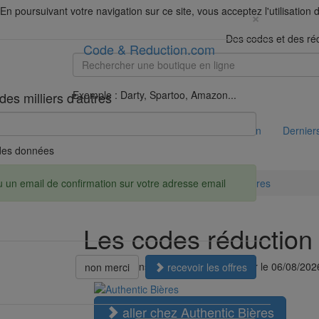
En poursuivant votre navigation sur ce site, vous acceptez l'utilisation
×
Des codes et des ré
Code & Reduction.com
Exemple : Darty, Spartoo, Amazon...
des milliers d'autres
Code & Reduction.com
Codes réduction
Derniers
é des données
Accueil
Réductions
Authentic Bières
u un email de confirmation sur votre adresse email
Les codes réduction 
Les réductions sont considérées à jour le 06/08/202
non merci
recevoir les offres
aller chez Authentic Bières