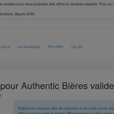
 de cookies pour vous proposer des offres et services adaptés. Pour en sa
ductions, depuis 2005
 jours
Les boutiques
Port offert
Top 20
pour Authentic Bières valid
6
Visiblement aucune offre de réduction ni de code promo Aut
offre promotionnelle Authentic Bières ne nous a été commu