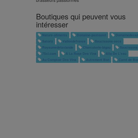
brasseurs passionnés
Boutiques qui peuvent vous
intéresser
Nature-aliments
Domaine-pastouret
Domainedeca
Satoriz
Valleedefrance
Saucissons-secs
Royaumedelaviande
Charcuterie-bigou
Saucissons
75cl.com
A La Rose Des Vins
Allo De L'eau
Au Comptoir Des Vins
Autrement Bon
Carré de Bo